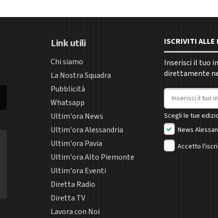
ISCRIVITI ALL
Link utili
Chi siamo
Inserisci il tuo 
direttamente nel
La Nostra Squadra
Pubblicità
Indirizzo email
Whatsapp
Ultim'ora News
Scegli le tue edizio
Ultim'ora Alessandria
News Alessan
Ultim'ora Pavia
Accetto l'iscr
Ultim'ora Alto Piemonte
Ultim'ora Eventi
Diretta Radio
Diretta TV
Lavora con Noi