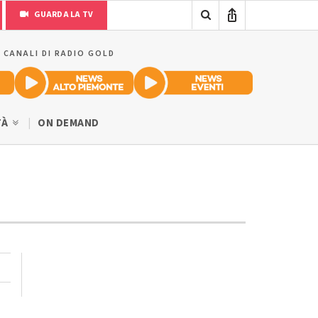
GUARDA LA TV
I CANALI DI RADIO GOLD
TÀ
ON DEMAND