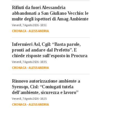
Rifiuti da fuori Alessandria
abbandonati a San Giuliano Vecchio: le
multe degli ispettori di Amag Ambiente
Venerdì, 7 Agosto 2026 - 18:51
CRONACA
-
ALESSANDRIA
Infermieri Asl, Cgil: “Basta parole,
pronti ad andare dal Prefetto”. E
chiede risposte sull’esposto in Procura
Venerdì, 7 Agosto 2026 - 18:35
CRONACA
-
ALESSANDRIA
Rinnovo autorizzazione ambiente a
Syensqo, Cisl: “Coniugati tutela
dell’ambiente, sicurezza e lavoro”
Venerdì, 7 Agosto 2026 - 18:25
CRONACA
-
ALESSANDRIA