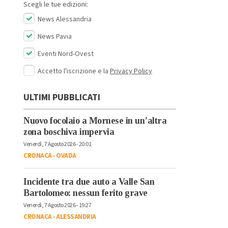
Scegli le tue edizioni:
News Alessandria
News Pavia
Eventi Nord-Ovest
Accetto l'iscrizione e la
Privacy Policy
ULTIMI PUBBLICATI
Nuovo focolaio a Mornese in un’altra
zona boschiva impervia
Venerdì, 7 Agosto 2026 - 20:01
CRONACA
-
OVADA
Incidente tra due auto a Valle San
Bartolomeo: nessun ferito grave
Venerdì, 7 Agosto 2026 - 19:27
CRONACA
-
ALESSANDRIA