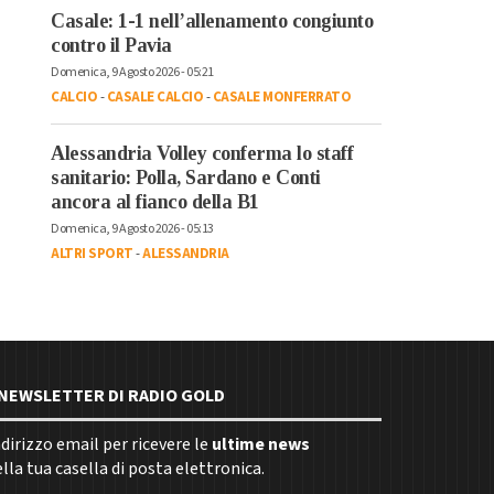
Casale: 1-1 nell’allenamento congiunto
contro il Pavia
Domenica, 9 Agosto 2026 - 05:21
CALCIO
-
CASALE CALCIO
-
CASALE MONFERRATO
Alessandria Volley conferma lo staff
sanitario: Polla, Sardano e Conti
ancora al fianco della B1
Domenica, 9 Agosto 2026 - 05:13
ALTRI SPORT
-
ALESSANDRIA
E NEWSLETTER DI RADIO GOLD
indirizzo email per ricevere le
ultime news
la tua casella di posta elettronica.