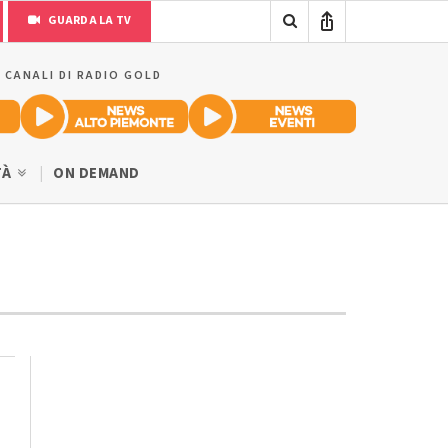
GUARDA LA TV
I CANALI DI RADIO GOLD
TÀ
ON DEMAND