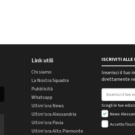
ISCRIVITI ALL
Link utili
Chi siamo
Inserisci il tuo 
direttamente nel
La Nostra Squadra
Pubblicità
Indirizzo email
Whatsapp
Ultim'ora News
Scegli le tue edizio
Ultim'ora Alessandria
News Alessan
Ultim'ora Pavia
Accetto l'iscr
Ultim'ora Alto Piemonte