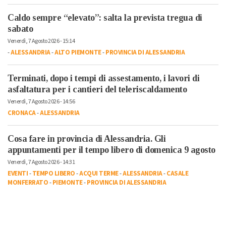
Caldo sempre “elevato”: salta la prevista tregua di
sabato
Venerdì, 7 Agosto 2026 - 15:14
-
ALESSANDRIA
-
ALTO PIEMONTE
-
PROVINCIA DI ALESSANDRIA
Terminati, dopo i tempi di assestamento, i lavori di
asfaltatura per i cantieri del teleriscaldamento
Venerdì, 7 Agosto 2026 - 14:56
CRONACA
-
ALESSANDRIA
Cosa fare in provincia di Alessandria. Gli
appuntamenti per il tempo libero di domenica 9 agosto
Venerdì, 7 Agosto 2026 - 14:31
EVENTI
-
TEMPO LIBERO
-
ACQUI TERME
-
ALESSANDRIA
-
CASALE
MONFERRATO
-
PIEMONTE
-
PROVINCIA DI ALESSANDRIA