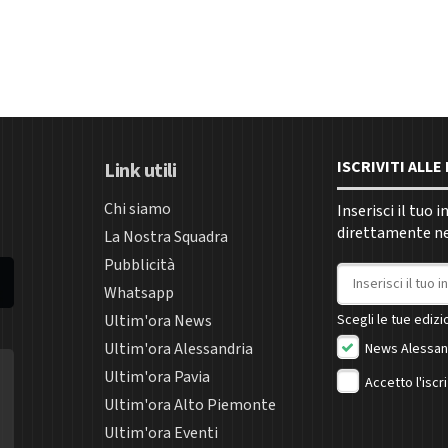
ISCRIVITI ALL
Link utili
Chi siamo
Inserisci il tuo 
direttamente nel
La Nostra Squadra
Pubblicità
Indirizzo email
Whatsapp
Ultim'ora News
Scegli le tue edizio
Ultim'ora Alessandria
News Alessan
Ultim'ora Pavia
Accetto l'iscr
Ultim'ora Alto Piemonte
Ultim'ora Eventi