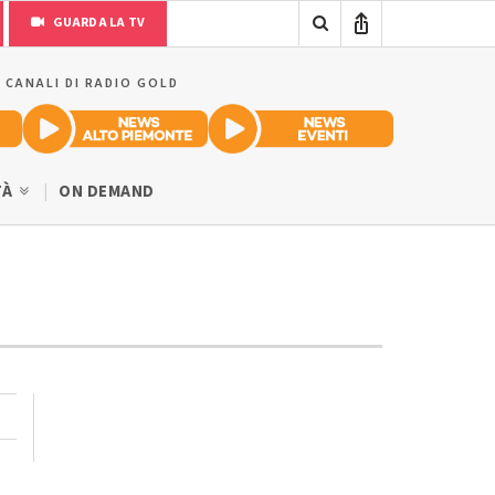
GUARDA LA TV
I CANALI DI RADIO GOLD
TÀ
ON DEMAND