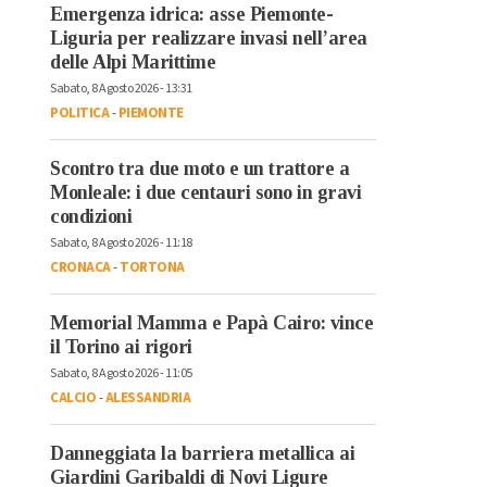
Emergenza idrica: asse Piemonte-
Liguria per realizzare invasi nell’area
delle Alpi Marittime
Sabato, 8 Agosto 2026 - 13:31
POLITICA
-
PIEMONTE
Scontro tra due moto e un trattore a
Monleale: i due centauri sono in gravi
condizioni
Sabato, 8 Agosto 2026 - 11:18
CRONACA
-
TORTONA
Memorial Mamma e Papà Cairo: vince
il Torino ai rigori
Sabato, 8 Agosto 2026 - 11:05
CALCIO
-
ALESSANDRIA
Danneggiata la barriera metallica ai
Giardini Garibaldi di Novi Ligure