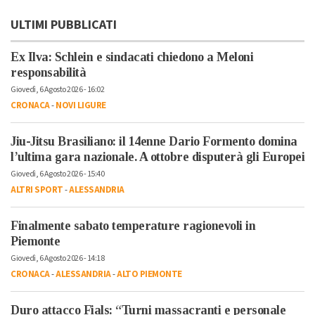
ULTIMI PUBBLICATI
Ex Ilva: Schlein e sindacati chiedono a Meloni
responsabilità
Giovedì, 6 Agosto 2026 - 16:02
CRONACA
-
NOVI LIGURE
Jiu-Jitsu Brasiliano: il 14enne Dario Formento domina
l’ultima gara nazionale. A ottobre disputerà gli Europei
Giovedì, 6 Agosto 2026 - 15:40
ALTRI SPORT
-
ALESSANDRIA
Finalmente sabato temperature ragionevoli in
Piemonte
Giovedì, 6 Agosto 2026 - 14:18
CRONACA
-
ALESSANDRIA
-
ALTO PIEMONTE
Duro attacco Fials: “Turni massacranti e personale