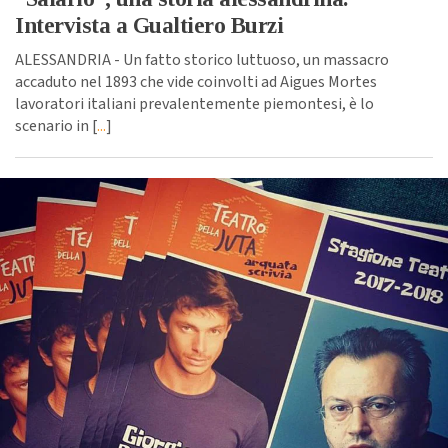
Intervista a Gualtiero Burzi
ALESSANDRIA - Un fatto storico luttuoso, un massacro
accaduto nel 1893 che vide coinvolti ad Aigues Mortes
lavoratori italiani prevalentemente piemontesi, è lo
scenario in [
...
]