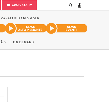
GUARDA LA TV
I CANALI DI RADIO GOLD
TÀ
ON DEMAND