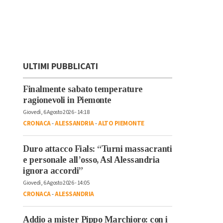
ULTIMI PUBBLICATI
Finalmente sabato temperature
ragionevoli in Piemonte
Giovedì, 6 Agosto 2026 - 14:18
CRONACA
-
ALESSANDRIA
-
ALTO PIEMONTE
Duro attacco Fials: “Turni massacranti
e personale all’osso, Asl Alessandria
ignora accordi”
Giovedì, 6 Agosto 2026 - 14:05
CRONACA
-
ALESSANDRIA
Addio a mister Pippo Marchioro: con i