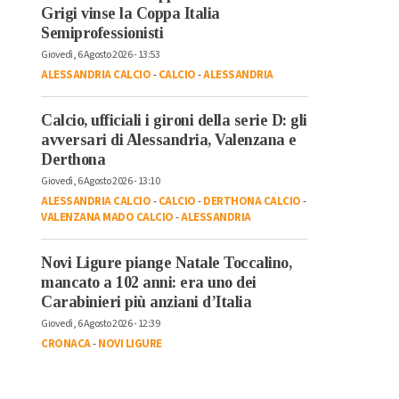
Grigi vinse la Coppa Italia
Semiprofessionisti
Giovedì, 6 Agosto 2026 - 13:53
ALESSANDRIA CALCIO
-
CALCIO
-
ALESSANDRIA
Calcio, ufficiali i gironi della serie D: gli
avversari di Alessandria, Valenzana e
Derthona
Giovedì, 6 Agosto 2026 - 13:10
ALESSANDRIA CALCIO
-
CALCIO
-
DERTHONA CALCIO
-
VALENZANA MADO CALCIO
-
ALESSANDRIA
Novi Ligure piange Natale Toccalino,
mancato a 102 anni: era uno dei
Carabinieri più anziani d’Italia
Giovedì, 6 Agosto 2026 - 12:39
CRONACA
-
NOVI LIGURE