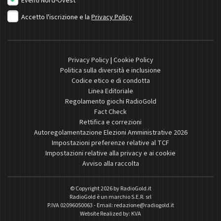
Eventi Nord-Ovest
Accetto l'iscrizione e la
Privacy Policy
Privacy Policy
|
Cookie Policy
Politica sulla diversità e inclusione
Codice etico e di condotta
Linea Editoriale
Regolamento giochi RadioGold
Fact Check
Rettifica e correzioni
Autoregolamentazione Elezioni Amministrative 2026
Impostazioni preferenze relative al TCF
Impostazioni relative alla privacy e ai cookie
Avviso alla raccolta
© Copyright 2026 by
RadioGold.it
RadioGold è un marchio S.E.R. srl
P.IVA 02096050063 - Email:
redazione@radiogold.it
Website Realized by:
KVA