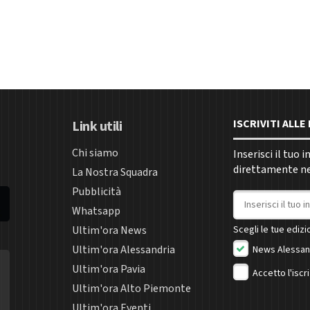
ISCRIVITI ALL
Link utili
Chi siamo
Inserisci il tuo 
direttamente nel
La Nostra Squadra
Pubblicità
Indirizzo email
Whatsapp
Ultim'ora News
Scegli le tue edizio
Ultim'ora Alessandria
News Alessan
Ultim'ora Pavia
Accetto l'iscr
Ultim'ora Alto Piemonte
Ultim'ora Eventi