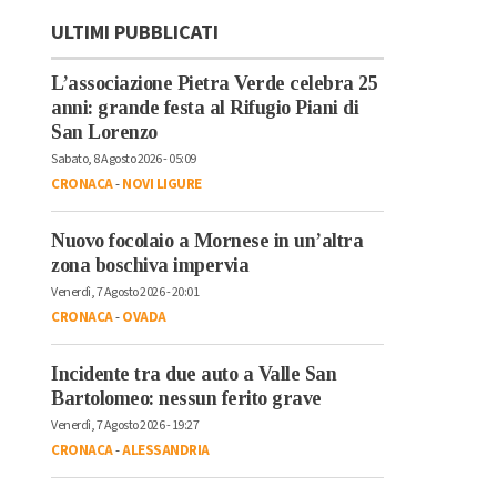
ULTIMI PUBBLICATI
L’associazione Pietra Verde celebra 25
anni: grande festa al Rifugio Piani di
San Lorenzo
Sabato, 8 Agosto 2026 - 05:09
CRONACA
-
NOVI LIGURE
Nuovo focolaio a Mornese in un’altra
zona boschiva impervia
Venerdì, 7 Agosto 2026 - 20:01
CRONACA
-
OVADA
Incidente tra due auto a Valle San
Bartolomeo: nessun ferito grave
Venerdì, 7 Agosto 2026 - 19:27
CRONACA
-
ALESSANDRIA