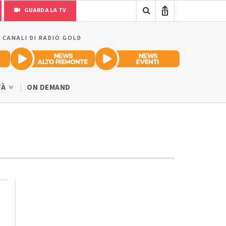
GUARDA LA TV
I CANALI DI RADIO GOLD
TÀ
ON DEMAND