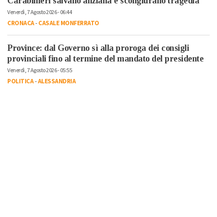
Carabinieri salvano anziana e scongiurano tragedia
Venerdì, 7 Agosto 2026 - 06:44
CRONACA
-
CASALE MONFERRATO
Province: dal Governo sì alla proroga dei consigli
provinciali fino al termine del mandato del presidente
Venerdì, 7 Agosto 2026 - 05:55
POLITICA
-
ALESSANDRIA