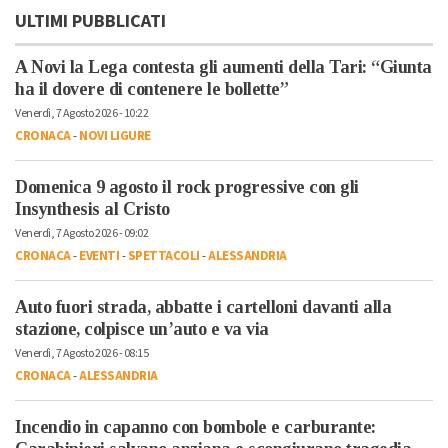
ULTIMI PUBBLICATI
A Novi la Lega contesta gli aumenti della Tari: “Giunta
ha il dovere di contenere le bollette”
Venerdì, 7 Agosto 2026 - 10:22
CRONACA
-
NOVI LIGURE
Domenica 9 agosto il rock progressive con gli
Insynthesis al Cristo
Venerdì, 7 Agosto 2026 - 09:02
CRONACA
-
EVENTI
-
SPETTACOLI
-
ALESSANDRIA
Auto fuori strada, abbatte i cartelloni davanti alla
stazione, colpisce un’auto e va via
Venerdì, 7 Agosto 2026 - 08:15
CRONACA
-
ALESSANDRIA
Incendio in capanno con bombole e carburante: