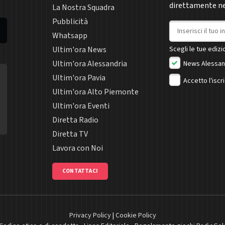
direttamente nel
La Nostra Squadra
Pubblicità
Indirizzo email
Whatsapp
Ultim'ora News
Scegli le tue edizio
Ultim'ora Alessandria
News Alessan
Ultim'ora Pavia
Accetto l'iscr
Ultim'ora Alto Piemonte
Ultim'ora Eventi
Diretta Radio
Diretta TV
Lavora con Noi
CONTATTACI
Privacy Policy
|
Cookie Policy