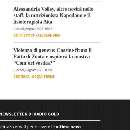
Alessandria Volley, altre novità nello
staff: la nutrizionista Napodano e il
fisioterapista Aita
Giovedì, 6 Agosto 2026 - 05:15
ALTRI SPORT
-
ALESSANDRIA
Violenza di genere: Cassine firma il
Patto di Zonta e ospiterà la mostra
“Com’eri vestita?”
Giovedì, 6 Agosto 2026 - 05:03
CRONACA
-
ACQUI TERME
E NEWSLETTER DI RADIO GOLD
indirizzo email per ricevere le
ultime news