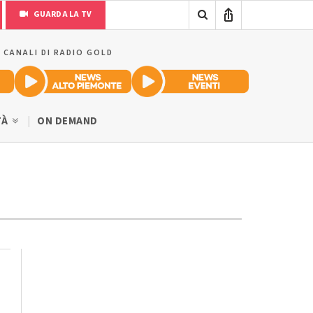
GUARDA LA TV
I CANALI DI RADIO GOLD
TÀ
ON DEMAND