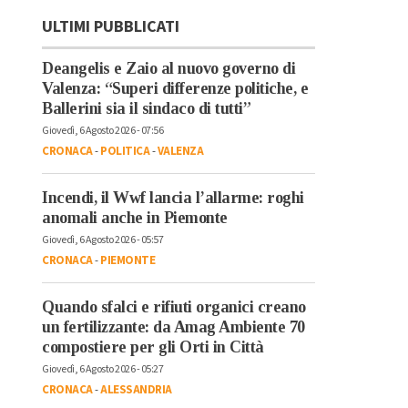
ULTIMI PUBBLICATI
Deangelis e Zaio al nuovo governo di
Valenza: “Superi differenze politiche, e
Ballerini sia il sindaco di tutti”
Giovedì, 6 Agosto 2026 - 07:56
CRONACA
-
POLITICA
-
VALENZA
Incendi, il Wwf lancia l’allarme: roghi
anomali anche in Piemonte
Giovedì, 6 Agosto 2026 - 05:57
CRONACA
-
PIEMONTE
Quando sfalci e rifiuti organici creano
un fertilizzante: da Amag Ambiente 70
compostiere per gli Orti in Città
Giovedì, 6 Agosto 2026 - 05:27
CRONACA
-
ALESSANDRIA