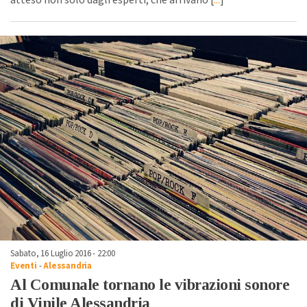
atteso non solo dagli esperti, che arrivano [
...
]
Sabato, 16 Luglio 2016 - 22:00
Eventi
-
Alessandria
Al Comunale tornano le vibrazioni sonore
di Vinile Alessandria