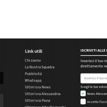
ISCRIVITI ALL
Link utili
Chi siamo
Inserisci il tuo 
direttamente nel
La Nostra Squadra
Pubblicità
Indirizzo email
Whatsapp
Ultim'ora News
Scegli le tue edizio
Ultim'ora Alessandria
News Alessan
Ultim'ora Pavia
Accetto l'iscr