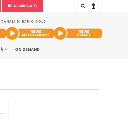
GUARDA LA TV
I CANALI DI RADIO GOLD
TÀ
ON DEMAND