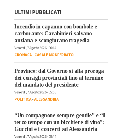
ULTIMI PUBBLICATI
Incendio in capanno con bombole e
carburante: Carabinieri salvano
anziana e scongiurano tragedia
Venerdì, 7 Agosto 2026 - 06:44
CRONACA
-
CASALE MONFERRATO
Province: dal Governo sì alla proroga
dei consigli provinciali fino al termine
del mandato del presidente
Venerdì, 7 Agosto 2026 - 05:55
POLITICA
-
ALESSANDRIA
“Un compagnone sempre gentile” e “il
terzo tempo con un bicchiere di vino”:
Guccini e i concerti ad Alessandria
Venerdì, 7 Agosto 2026 - 05:44