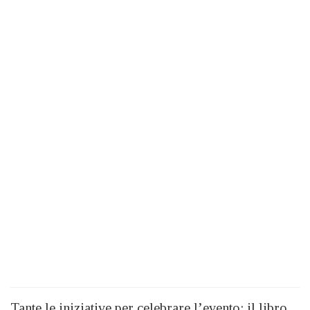
Tante le iniziative per celebrare l’evento: il libro