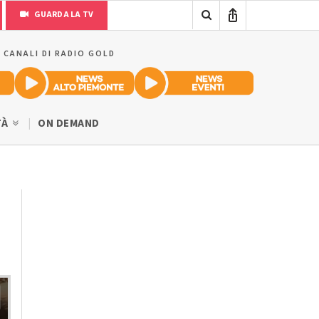
GUARDA LA TV
I CANALI DI RADIO GOLD
TÀ
ON DEMAND