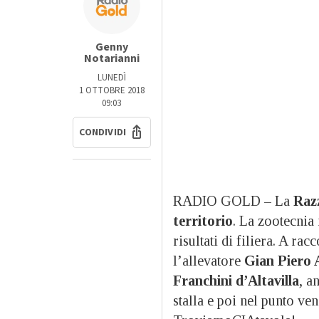
Genny
Notarianni
LUNEDÌ
1 OTTOBRE 2018
09:03
CONDIVIDI
RADIO GOLD – La
Raz
territorio
. La zootecnia
risultati di filiera. A rac
l’allevatore
Gian Piero 
Franchini d’Altavilla
, a
stalla e poi nel punto ve