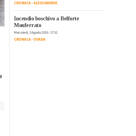
CRONACA
-
ALESSANDRIA
Venerdì, 20 Ottobre 2023 - 05:50
Attualità
Incendio boschivo a Belforte
Il re del live stream
Sabato, 21 Ottobre 2023 - 05:40
Monferrato
Mr.Marra ad
Attualità
Mercoledì, 5 Agosto 2026 - 17:52
Alessandria Film
Dall’Italia alla
CRONACA
-
OVADA
Festival: “Ci sono
Catalogna per la lotta
ancora giovani
dei lavoratori: la storia
interessati al cinem
di Luigino Bruni
raccontata ne “Il
Passaggio”
a