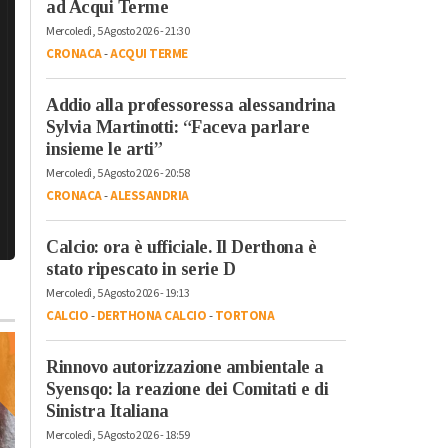
ad Acqui Terme
Mercoledì, 5 Agosto 2026 - 21:30
CRONACA
-
ACQUI TERME
Addio alla professoressa alessandrina
Sylvia Martinotti: “Faceva parlare
insieme le arti”
Mercoledì, 5 Agosto 2026 - 20:58
CRONACA
-
ALESSANDRIA
Calcio: ora è ufficiale. Il Derthona è
stato ripescato in serie D
Mercoledì, 5 Agosto 2026 - 19:13
CALCIO
-
DERTHONA CALCIO
-
TORTONA
Rinnovo autorizzazione ambientale a
Syensqo: la reazione dei Comitati e di
Sinistra Italiana
Mercoledì, 5 Agosto 2026 - 18:59