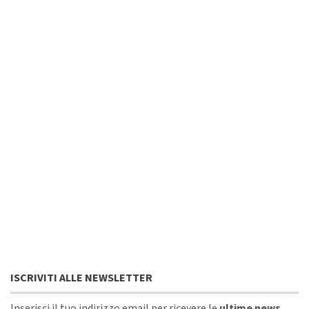
ISCRIVITI ALLE NEWSLETTER
Inserisci il tuo indirizzo email per ricevere le
ultime news