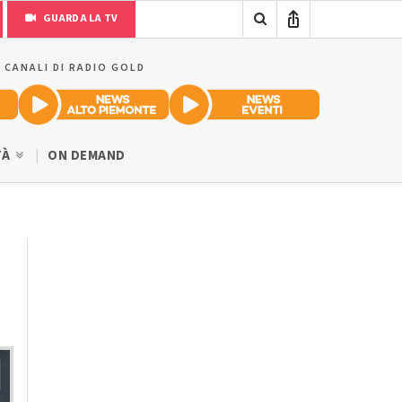
GUARDA LA TV
I CANALI DI RADIO GOLD
TÀ
ON DEMAND