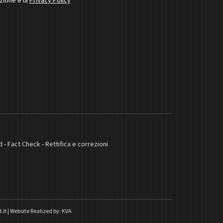
izione e la
Privacy Policy
d
-
Fact Check
-
Rettifica e correzioni
.it
|
Website Realized by:
KVA