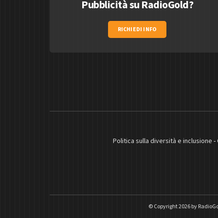
Pubblicità su RadioGold?
RICHIEDI INFO
Politica sulla diversità e inclusione
-
© Copyright 2026 by
RadioGo