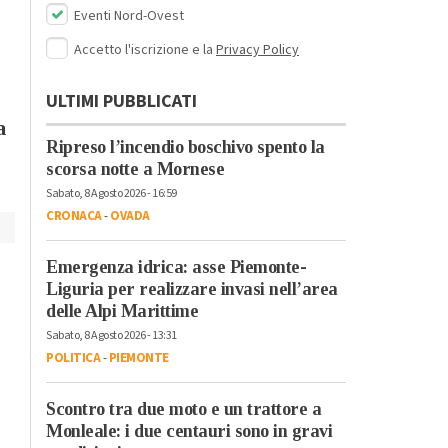
Eventi Nord-Ovest
Festival: “Ci sono
Catalogna per la lotta
ancora giovani
dei lavoratori: la storia
Accetto l'iscrizione e la
Privacy Policy
interessati al cinem
di Luigino Bruni
raccontata ne “Il
ULTIMI PUBBLICATI
Passaggio”
a
Ripreso l’incendio boschivo spento la
scorsa notte a Mornese
Sabato, 8 Agosto 2026 - 16:59
CRONACA
-
OVADA
Emergenza idrica: asse Piemonte-
Liguria per realizzare invasi nell’area
delle Alpi Marittime
Sabato, 8 Agosto 2026 - 13:31
POLITICA
-
PIEMONTE
Scontro tra due moto e un trattore a
Monleale: i due centauri sono in gravi