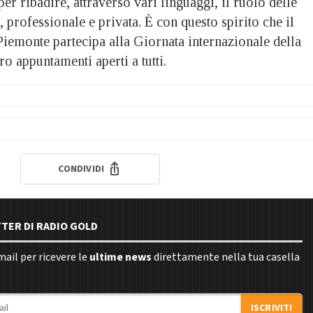
r ribadire, attraverso vari linguaggi, il ruolo delle
, professionale e privata. È con questo spirito che il
Piemonte partecipa alla Giornata internazionale della
 appuntamenti aperti a tutti.
CONDIVIDI
TTER DI RADIO GOLD
email per ricevere le
ultime news
direttamente nella tua casella
ISCRIVITI