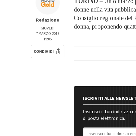
TORINO
– Un 8 marzo pe
donne nella vita pubblica
Consiglio regionale del 
Redazione
donna, proponendo quattro
GIOVEDÌ
7 MARZO 2019
19:05
CONDIVIDI
ISCRIVITI ALLE NEWSLE
Inserisci il tuo indirizzo 
di posta elettronica.
Indirizzo email