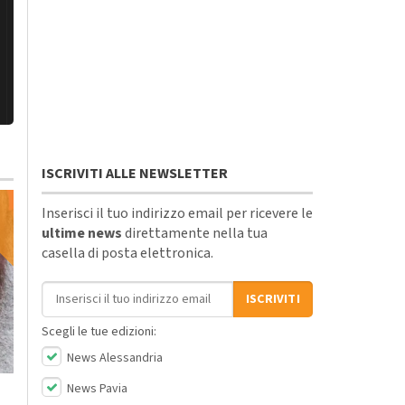
ISCRIVITI ALLE NEWSLETTER
Inserisci il tuo indirizzo email per ricevere le
ultime news
direttamente nella tua
casella di posta elettronica.
Indirizzo email
ISCRIVITI
Venerdì, 20 Ottobre 2023 - 05:50
Scegli le tue edizioni:
Attualità
Il re del live stream
News Alessandria
Sabato, 21 Ottobre 2023 - 05:40
Mr.Marra ad
Attualità
News Pavia
Alessandria Film
Dall’Italia alla