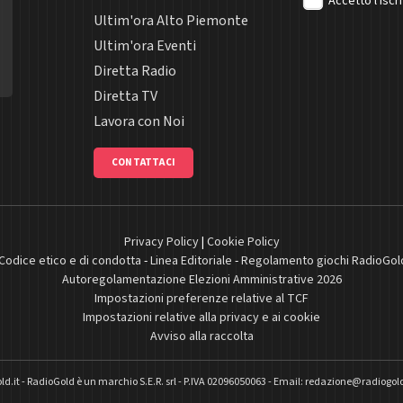
Accetto l'iscr
Ultim'ora Alto Piemonte
Ultim'ora Eventi
Diretta Radio
Diretta TV
Lavora con Noi
CONTATTACI
Privacy Policy
|
Cookie Policy
Codice etico e di condotta
-
Linea Editoriale
-
Regolamento giochi RadioGol
Autoregolamentazione Elezioni Amministrative 2026
Impostazioni preferenze relative al TCF
Impostazioni relative alla privacy e ai cookie
Avviso alla raccolta
ld.it
-
RadioGold è un marchio S.E.R. srl
-
P.IVA 02096050063 - Email:
redazione@radiogold