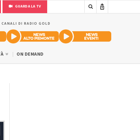
GUARDA LA TV
I CANALI DI RADIO GOLD
TÀ
ON DEMAND