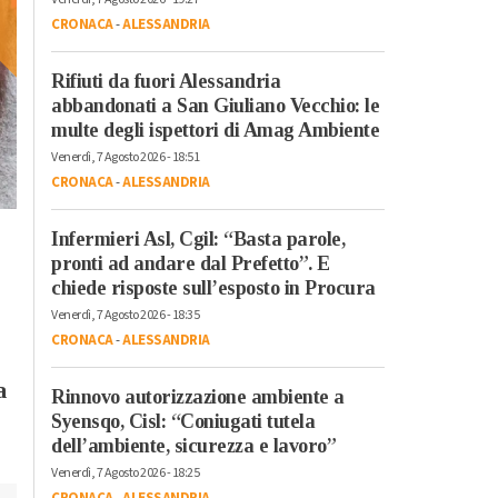
CRONACA
-
ALESSANDRIA
Rifiuti da fuori Alessandria
abbandonati a San Giuliano Vecchio: le
multe degli ispettori di Amag Ambiente
Venerdì, 20 Ottobre 2023 - 05:50
Venerdì, 7 Agosto 2026 - 18:51
Attualità
CRONACA
-
ALESSANDRIA
Il re del live stream
Sabato, 21 Ottobre 2023 - 05:40
Mr.Marra ad
Attualità
Infermieri Asl, Cgil: “Basta parole,
Alessandria Film
Dall’Italia alla
pronti ad andare dal Prefetto”. E
Festival: “Ci sono
Catalogna per la lotta
chiede risposte sull’esposto in Procura
ancora giovani
dei lavoratori: la storia
Venerdì, 7 Agosto 2026 - 18:35
interessati al cinem
di Luigino Bruni
CRONACA
-
ALESSANDRIA
raccontata ne “Il
Passaggio”
a
Rinnovo autorizzazione ambiente a
Syensqo, Cisl: “Coniugati tutela
dell’ambiente, sicurezza e lavoro”
Venerdì, 7 Agosto 2026 - 18:25
CRONACA
-
ALESSANDRIA