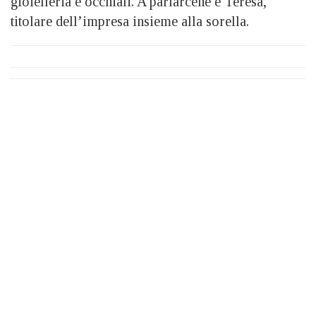
gioielleria e occhiali. A parlarcene è Teresa,
titolare dell’impresa insieme alla sorella.