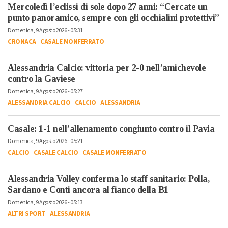
Mercoledì l’eclissi di sole dopo 27 anni: “Cercate un
punto panoramico, sempre con gli occhialini protettivi”
Domenica, 9 Agosto 2026 - 05:31
CRONACA
-
CASALE MONFERRATO
Alessandria Calcio: vittoria per 2-0 nell’amichevole
contro la Gaviese
Domenica, 9 Agosto 2026 - 05:27
ALESSANDRIA CALCIO
-
CALCIO
-
ALESSANDRIA
Casale: 1-1 nell’allenamento congiunto contro il Pavia
Domenica, 9 Agosto 2026 - 05:21
CALCIO
-
CASALE CALCIO
-
CASALE MONFERRATO
Alessandria Volley conferma lo staff sanitario: Polla,
Sardano e Conti ancora al fianco della B1
Domenica, 9 Agosto 2026 - 05:13
ALTRI SPORT
-
ALESSANDRIA