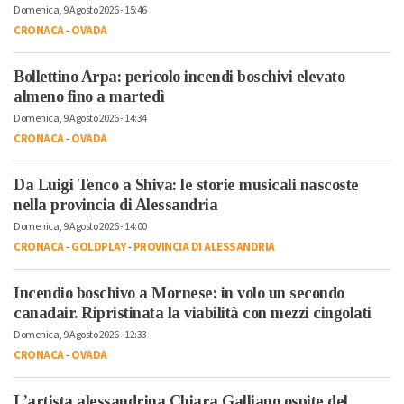
Domenica, 9 Agosto 2026 - 15:46
CRONACA
-
OVADA
Bollettino Arpa: pericolo incendi boschivi elevato
almeno fino a martedì
Domenica, 9 Agosto 2026 - 14:34
CRONACA
-
OVADA
Da Luigi Tenco a Shiva: le storie musicali nascoste
nella provincia di Alessandria
Domenica, 9 Agosto 2026 - 14:00
CRONACA
-
GOLDPLAY
-
PROVINCIA DI ALESSANDRIA
Incendio boschivo a Mornese: in volo un secondo
canadair. Ripristinata la viabilità con mezzi cingolati
Domenica, 9 Agosto 2026 - 12:33
CRONACA
-
OVADA
L’artista alessandrina Chiara Galliano ospite del