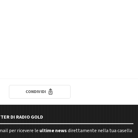
CONDIVIDI
TTER DI RADIO GOLD
email per ricevere le
ultime news
direttamente nella tua casella