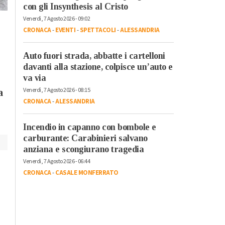
Il re del live stream
Sabato, 21 Ottobre 2023 - 05:40
con gli Insynthesis al Cristo
Mr.Marra ad
Attualità
Venerdì, 7 Agosto 2026 - 09:02
Alessandria Film
Dall’Italia alla
CRONACA
-
EVENTI
-
SPETTACOLI
-
ALESSANDRIA
Festival: “Ci sono
Catalogna per la lotta
ancora giovani
dei lavoratori: la storia
Auto fuori strada, abbatte i cartelloni
interessati al cinem
di Luigino Bruni
davanti alla stazione, colpisce un’auto e
raccontata ne “Il
va via
Passaggio”
Venerdì, 7 Agosto 2026 - 08:15
a
CRONACA
-
ALESSANDRIA
Incendio in capanno con bombole e
carburante: Carabinieri salvano
anziana e scongiurano tragedia
Venerdì, 7 Agosto 2026 - 06:44
CRONACA
-
CASALE MONFERRATO