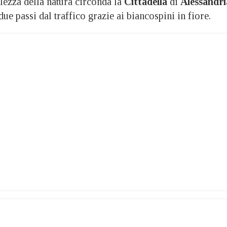
zza della natura circonda la
Cittadella
di
Alessandri
ue passi dal traffico grazie ai biancospini in fiore.