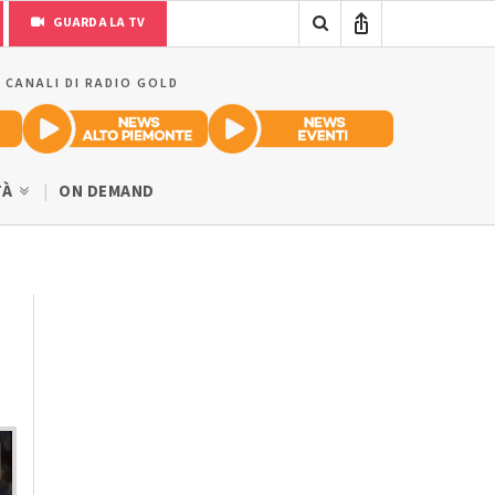
GUARDA LA TV
I CANALI DI RADIO GOLD
TÀ
ON DEMAND