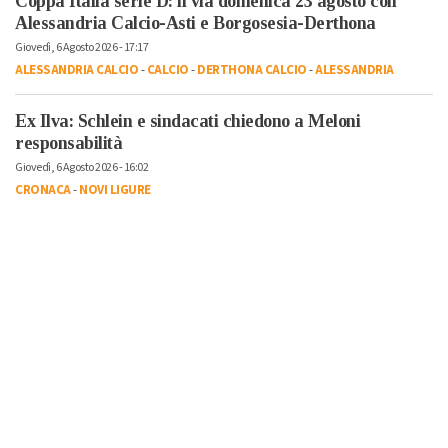
Coppa Italia serie D: il via domenica 23 agosto con
Alessandria Calcio-Asti e Borgosesia-Derthona
Giovedì, 6 Agosto 2026 - 17:17
ALESSANDRIA CALCIO
-
CALCIO
-
DERTHONA CALCIO
-
ALESSANDRIA
Ex Ilva: Schlein e sindacati chiedono a Meloni
responsabilità
Giovedì, 6 Agosto 2026 - 16:02
CRONACA
-
NOVI LIGURE