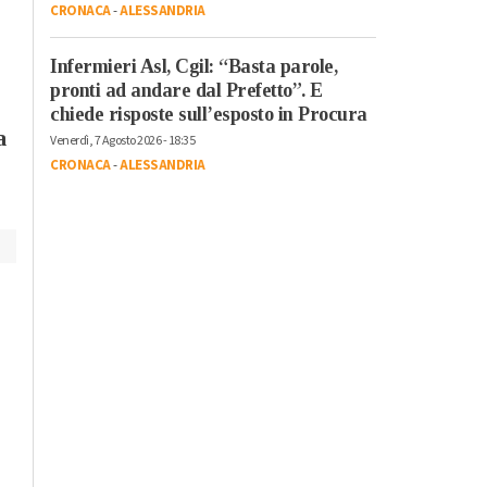
CRONACA
-
ALESSANDRIA
Festival: “Ci sono
Catalogna per la lotta
ancora giovani
dei lavoratori: la storia
Infermieri Asl, Cgil: “Basta parole,
interessati al cinem
di Luigino Bruni
pronti ad andare dal Prefetto”. E
raccontata ne “Il
chiede risposte sull’esposto in Procura
Passaggio”
a
Venerdì, 7 Agosto 2026 - 18:35
CRONACA
-
ALESSANDRIA