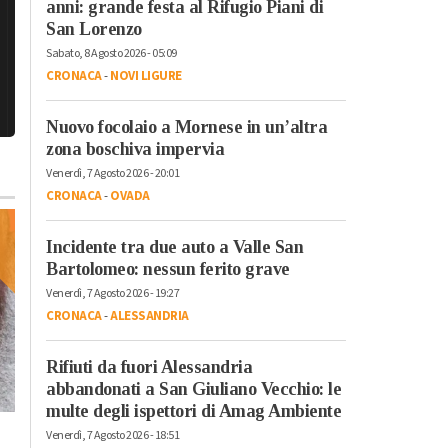
anni: grande festa al Rifugio Piani di
San Lorenzo
Sabato, 8 Agosto 2026 - 05:09
CRONACA
-
NOVI LIGURE
Nuovo focolaio a Mornese in un’altra
zona boschiva impervia
Venerdì, 7 Agosto 2026 - 20:01
CRONACA
-
OVADA
Incidente tra due auto a Valle San
Bartolomeo: nessun ferito grave
Venerdì, 7 Agosto 2026 - 19:27
CRONACA
-
ALESSANDRIA
Venerdì, 20 Ottobre 2023 - 05:50
Rifiuti da fuori Alessandria
Attualità
abbandonati a San Giuliano Vecchio: le
Il re del live stream
Sabato, 21 Ottobre 2023 - 05:40
multe degli ispettori di Amag Ambiente
Mr.Marra ad
Attualità
Venerdì, 7 Agosto 2026 - 18:51
Alessandria Film
Dall’Italia alla