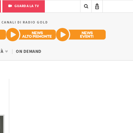
GUARDA LA TV
I CANALI DI RADIO GOLD
TÀ
ON DEMAND