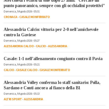
Mercoledì l’eclissi di sole dopo 27 anni: “Cercate un
punto panoramico, sempre con gli occhialini protettivi”
Domenica, 9 Agosto 2026 - 05:31
CRONACA
-
CASALE MONFERRATO
Alessandria Calcio: vittoria per 2-0 nell’amichevole
contro la Gaviese
Domenica, 9 Agosto 2026 - 05:27
ALESSANDRIA CALCIO
-
CALCIO
-
ALESSANDRIA
Casale: 1-1 nell’allenamento congiunto contro il Pavia
Domenica, 9 Agosto 2026 - 05:21
CALCIO
-
CASALE CALCIO
-
CASALE MONFERRATO
Alessandria Volley conferma lo staff sanitario: Polla,
Sardano e Conti ancora al fianco della B1
Domenica, 9 Agosto 2026 - 05:13
ALTRI SPORT
-
ALESSANDRIA