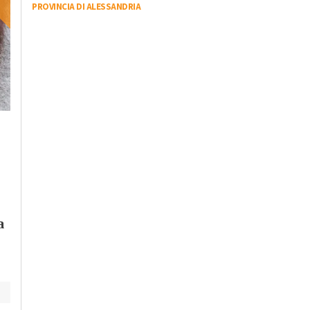
PROVINCIA DI ALESSANDRIA
Venerdì, 20 Ottobre 2023 - 05:50
Attualità
Il re del live stream
Sabato, 21 Ottobre 2023 - 05:40
Mr.Marra ad
Attualità
Alessandria Film
Dall’Italia alla
Festival: “Ci sono
Catalogna per la lotta
ancora giovani
dei lavoratori: la storia
interessati al cinem
di Luigino Bruni
raccontata ne “Il
Passaggio”
a