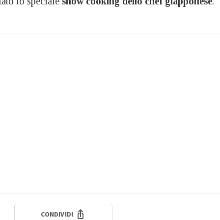
tato lo speciale
show cooking dello chef giapponese
.
CONDIVIDI