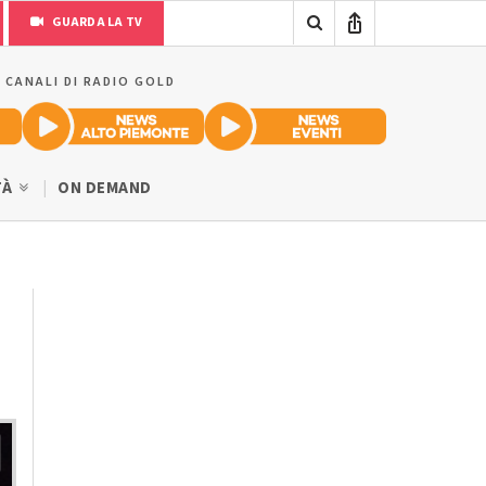
GUARDA LA TV
I CANALI DI RADIO GOLD
TÀ
ON DEMAND