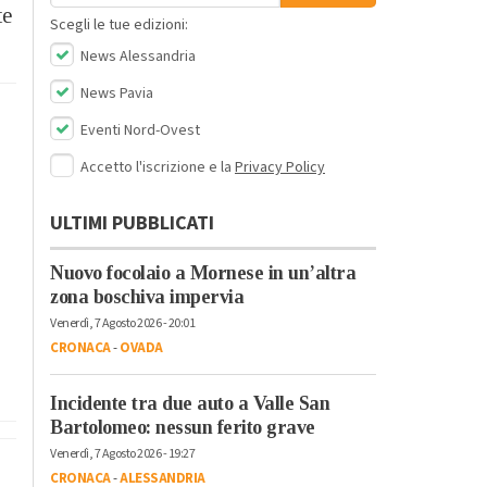
te
Scegli le tue edizioni:
News Alessandria
News Pavia
Eventi Nord-Ovest
Accetto l'iscrizione e la
Privacy Policy
ULTIMI PUBBLICATI
Nuovo focolaio a Mornese in un’altra
zona boschiva impervia
Venerdì, 7 Agosto 2026 - 20:01
CRONACA
-
OVADA
Incidente tra due auto a Valle San
Bartolomeo: nessun ferito grave
Venerdì, 7 Agosto 2026 - 19:27
CRONACA
-
ALESSANDRIA