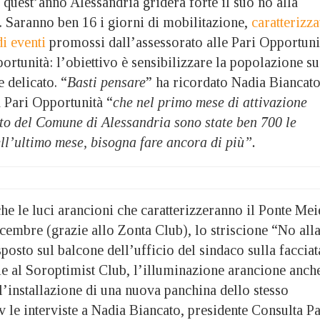
st’anno Alessandria griderà forte il suo no alla
. Saranno ben 16 i giorni di mobilitazione,
caratterizza
i eventi
promossi dall’assessorato alle Pari Opportuni
ortunità: l’obiettivo è sensibilizzare la popolazione su
 delicato. “
Basti pensare
” ha ricordato Nadia Biancato
a Pari Opportunità “
che nel primo mese di attivazione
ito del Comune di Alessandria sono state ben 700 le
ll’ultimo mese, bisogna fare ancora di più”.
nche le luci arancioni che caratterizzeranno il Ponte Mei
cembre (grazie allo Zonta Club), lo striscione “No all
osto sul balcone dell’ufficio del sindaco sulla facciat
ie al Soroptimist Club, l’illuminazione arancione anch
l’installazione di una nuova panchina dello stesso
 le interviste a Nadia Biancato, presidente Consulta Pa