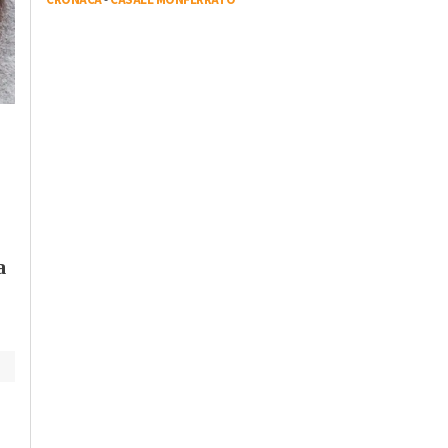
Venerdì, 20 Ottobre 2023 - 05:50
Attualità
Il re del live stream
Sabato, 21 Ottobre 2023 - 05:40
Mr.Marra ad
Attualità
Alessandria Film
Dall’Italia alla
Festival: “Ci sono
Catalogna per la lotta
ancora giovani
dei lavoratori: la storia
interessati al cinem
di Luigino Bruni
raccontata ne “Il
Passaggio”
a