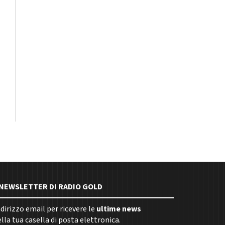
E NEWSLETTER DI RADIO GOLD
indirizzo email per ricevere le
ultime news
la tua casella di posta elettronica.