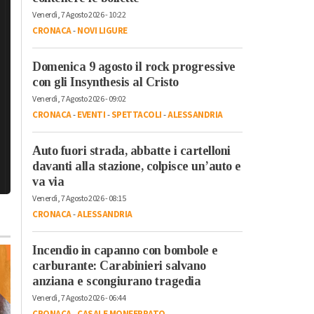
Venerdì, 7 Agosto 2026 - 10:22
CRONACA
-
NOVI LIGURE
Domenica 9 agosto il rock progressive
con gli Insynthesis al Cristo
Venerdì, 7 Agosto 2026 - 09:02
CRONACA
-
EVENTI
-
SPETTACOLI
-
ALESSANDRIA
Auto fuori strada, abbatte i cartelloni
davanti alla stazione, colpisce un’auto e
va via
Venerdì, 7 Agosto 2026 - 08:15
CRONACA
-
ALESSANDRIA
Incendio in capanno con bombole e
carburante: Carabinieri salvano
anziana e scongiurano tragedia
Venerdì, 7 Agosto 2026 - 06:44
CRONACA
-
CASALE MONFERRATO