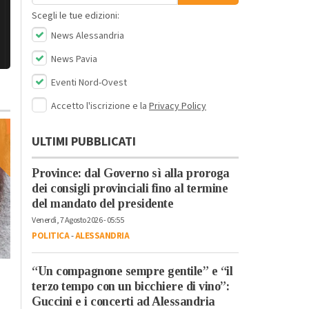
Scegli le tue edizioni:
News Alessandria
News Pavia
Eventi Nord-Ovest
Accetto l'iscrizione e la
Privacy Policy
ULTIMI PUBBLICATI
Province: dal Governo sì alla proroga
dei consigli provinciali fino al termine
del mandato del presidente
Venerdì, 20 Ottobre 2023 - 05:50
Venerdì, 7 Agosto 2026 - 05:55
Attualità
POLITICA
-
ALESSANDRIA
Il re del live stream
Sabato, 21 Ottobre 2023 - 05:40
Mr.Marra ad
Attualità
“Un compagnone sempre gentile” e “il
Alessandria Film
Dall’Italia alla
terzo tempo con un bicchiere di vino”:
Festival: “Ci sono
Catalogna per la lotta
Guccini e i concerti ad Alessandria