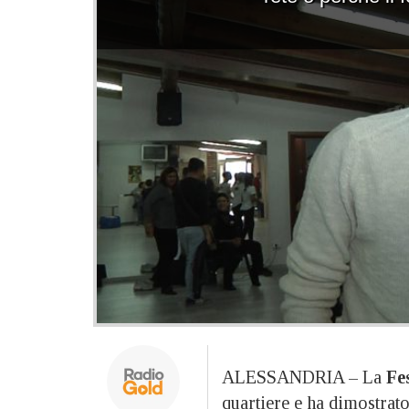
ALESSANDRIA – La
Fe
quartiere e ha dimostrato