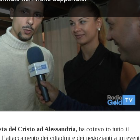
sta del Cristo ad Alessandria,
ha coinvolto tutto il
 l’attaccamento dei cittadini e dei negozianti a un even