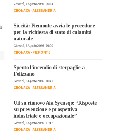
ancora giovani
dei lavoratori: la storia
Venerdì, 7 Agosto 2026 - 05:44
interessati al cinem
di Luigino Bruni
CRONACA
-
ALESSANDRIA
raccontata ne “Il
Passaggio”
Siccità: Piemonte avvia le procedure
a
per la richiesta di stato di calamità
naturale
Giovedì, 6 Agosto 2026 - 19:00
CRONACA
-
PIEMONTE
Spento l’incendio di sterpaglie a
Felizzano
Giovedì, 6 Agosto 2026 - 18:41
CRONACA
-
ALESSANDRIA
Uil su rinnovo Aia Syensqo: “Risposte
su prevenzione e prospettiva
industriale e occupazionale”
Giovedì, 6 Agosto 2026 - 17:17
CRONACA
-
ALESSANDRIA