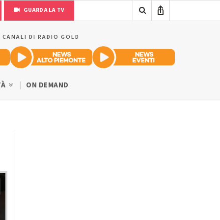
GUARDA LA TV
I CANALI DI RADIO GOLD
TÀ
ON DEMAND