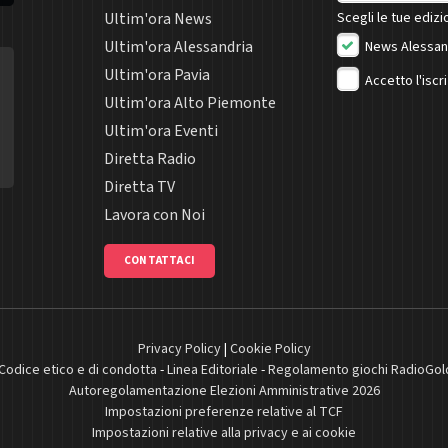
Ultim'ora News
Scegli le tue edizio
Ultim'ora Alessandria
News Alessan
Ultim'ora Pavia
Accetto l'iscr
Ultim'ora Alto Piemonte
Ultim'ora Eventi
Diretta Radio
Diretta TV
Lavora con Noi
CONTATTACI
Privacy Policy
|
Cookie Policy
Codice etico e di condotta
-
Linea Editoriale
-
Regolamento giochi RadioGol
Autoregolamentazione Elezioni Amministrative 2026
Impostazioni preferenze relative al TCF
Impostazioni relative alla privacy e ai cookie