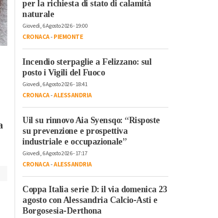
per la richiesta di stato di calamità
naturale
Venerdì, 20 Ottobre 2023 - 05:50
Attualità
Giovedì, 6 Agosto 2026 - 19:00
Il re del live stream
CRONACA
-
PIEMONTE
Sabato, 21 Ottobre 2023 - 05:40
Mr.Marra ad
Attualità
Alessandria Film
Dall’Italia alla
Incendio sterpaglie a Felizzano: sul
Festival: “Ci sono
Catalogna per la lotta
posto i Vigili del Fuoco
ancora giovani
dei lavoratori: la storia
Giovedì, 6 Agosto 2026 - 18:41
CRONACA
-
ALESSANDRIA
interessati al cinem
di Luigino Bruni
raccontata ne “Il
Uil su rinnovo Aia Syensqo: “Risposte
Passaggio”
a
su prevenzione e prospettiva
industriale e occupazionale”
Giovedì, 6 Agosto 2026 - 17:17
CRONACA
-
ALESSANDRIA
Coppa Italia serie D: il via domenica 23
agosto con Alessandria Calcio-Asti e
Borgosesia-Derthona