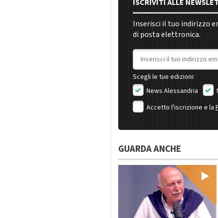
ISCRIVITI ALLE NEWSLE
Inserisci il tuo indirizzo 
di posta elettronica.
Indirizzo email
Scegli le tue edizioni:
News Alessandria
Accetto l'iscrizione e la
GUARDA ANCHE