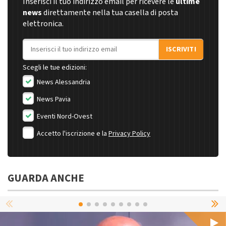
Inserisci il tuo indirizzo email per ricevere le
ultime
news
direttamente nella tua casella di posta
elettronica.
Indirizzo email
ISCRIVITI
Scegli le tue edizioni:
News Alessandria
News Pavia
Eventi Nord-Ovest
Accetto l'iscrizione e la
Privacy Policy
GUARDA ANCHE