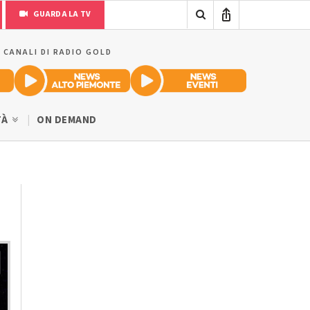
GUARDA LA TV
I CANALI DI RADIO GOLD
TÀ
ON DEMAND