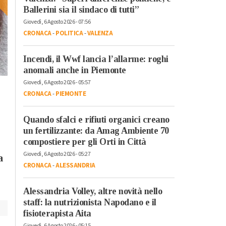
Ballerini sia il sindaco di tutti”
Giovedì, 6 Agosto 2026 - 07:56
CRONACA
-
POLITICA
-
VALENZA
Venerdì, 20 Ottobre 2023 - 05:50
Attualità
Incendi, il Wwf lancia l’allarme: roghi
Il re del live stream
Sabato, 21 Ottobre 2023 - 05:40
anomali anche in Piemonte
Mr.Marra ad
Attualità
Giovedì, 6 Agosto 2026 - 05:57
Alessandria Film
Dall’Italia alla
CRONACA
-
PIEMONTE
Festival: “Ci sono
Catalogna per la lotta
ancora giovani
dei lavoratori: la storia
Quando sfalci e rifiuti organici creano
interessati al cinem
di Luigino Bruni
un fertilizzante: da Amag Ambiente 70
raccontata ne “Il
compostiere per gli Orti in Città
Passaggio”
Giovedì, 6 Agosto 2026 - 05:27
a
CRONACA
-
ALESSANDRIA
Alessandria Volley, altre novità nello
staff: la nutrizionista Napodano e il
fisioterapista Aita
Giovedì, 6 Agosto 2026 - 05:15