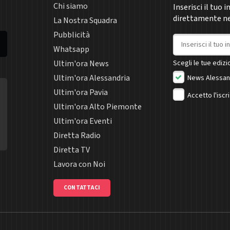
Chi siamo
Inserisci il tuo 
direttamente nel
La Nostra Squadra
Pubblicità
Indirizzo email
Whatsapp
Ultim'ora News
Scegli le tue edizio
Ultim'ora Alessandria
News Alessan
Ultim'ora Pavia
Accetto l'iscr
Ultim'ora Alto Piemonte
Ultim'ora Eventi
Diretta Radio
Diretta TV
Lavora con Noi
CONTATTACI