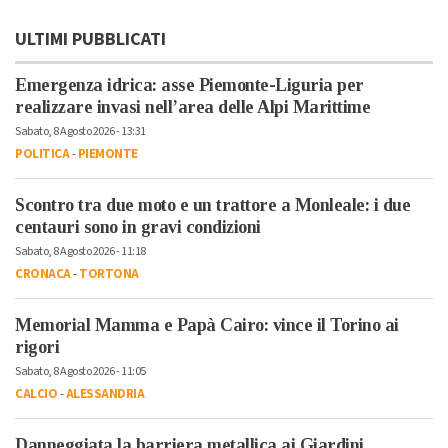
ULTIMI PUBBLICATI
Emergenza idrica: asse Piemonte-Liguria per
realizzare invasi nell’area delle Alpi Marittime
Sabato, 8 Agosto 2026 - 13:31
POLITICA
-
PIEMONTE
Scontro tra due moto e un trattore a Monleale: i due
centauri sono in gravi condizioni
Sabato, 8 Agosto 2026 - 11:18
CRONACA
-
TORTONA
Memorial Mamma e Papà Cairo: vince il Torino ai
rigori
Sabato, 8 Agosto 2026 - 11:05
CALCIO
-
ALESSANDRIA
Danneggiata la barriera metallica ai Giardini