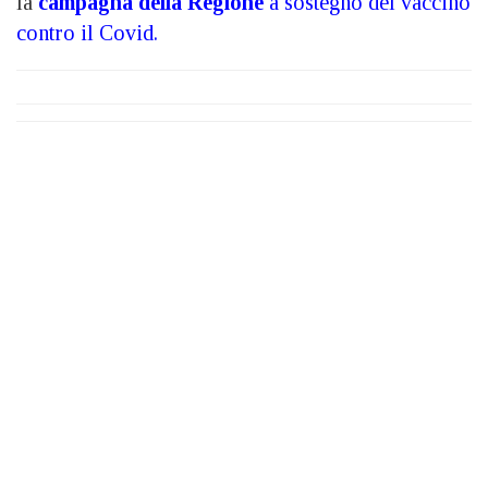
la
campagna della Regione
a sostegno del vaccino
contro il Covid.