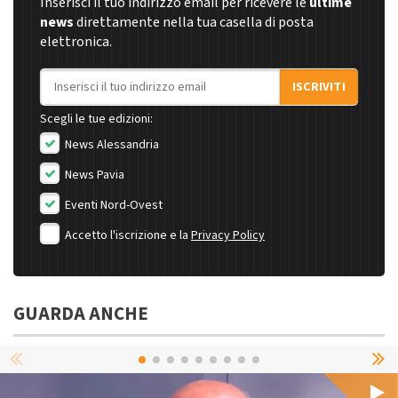
Inserisci il tuo indirizzo email per ricevere le
ultime
news
direttamente nella tua casella di posta
elettronica.
Indirizzo email
ISCRIVITI
Scegli le tue edizioni:
News Alessandria
News Pavia
Eventi Nord-Ovest
Accetto l'iscrizione e la
Privacy Policy
GUARDA ANCHE