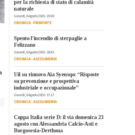
per la richiesta di stato di calamità
Venerdì, 20 Ottobre 2023 - 05:50
naturale
Attualità
Giovedì, 6 Agosto 2026 - 19:00
Il re del live stream
Sabato, 21 Ottobre 2023 - 05:40
CRONACA
-
PIEMONTE
Mr.Marra ad
Attualità
Alessandria Film
Dall’Italia alla
Spento l’incendio di sterpaglie a
Festival: “Ci sono
Catalogna per la lotta
Felizzano
ancora giovani
dei lavoratori: la storia
Giovedì, 6 Agosto 2026 - 18:41
interessati al cinem
di Luigino Bruni
CRONACA
-
ALESSANDRIA
raccontata ne “Il
Passaggio”
a
Uil su rinnovo Aia Syensqo: “Risposte
su prevenzione e prospettiva
industriale e occupazionale”
Giovedì, 6 Agosto 2026 - 17:17
CRONACA
-
ALESSANDRIA
Coppa Italia serie D: il via domenica 23
agosto con Alessandria Calcio-Asti e
Borgosesia-Derthona