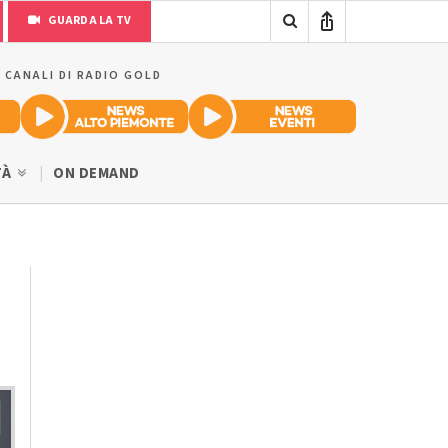
GUARDA LA TV
I CANALI DI RADIO GOLD
TÀ
ON DEMAND