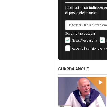
Inserisci il tuo indirizzo 
di posta elettronica.
Indirizzo email
Scegli le tue edizioni:
News Alessandria
Accetto l'iscrizione e la
GUARDA ANCHE