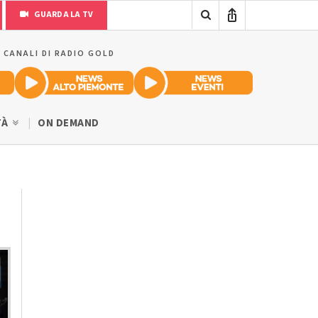
GUARDA LA TV
I CANALI DI RADIO GOLD
TÀ
ON DEMAND