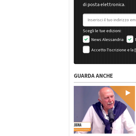
di posta elettronica.
Indirizzo email
Scegli le tue edizioni:
News Alessandria
Accetto l'iscrizione e la
GUARDA ANCHE