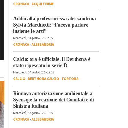
CRONACA
-
ACQUI TERME
Addio alla professoressa alessandrina
Sylvia Martinotti: “Faceva parlare
insieme le arti”
Mercoledì, 5 Agosto 2026 - 20:58
CRONACA
-
ALESSANDRIA
Calcio: ora è ufficiale. Il Derthona è
stato ripescato in serie D
Mercoledì, 5 Agosto 2026 - 19:13
CALCIO
-
DERTHONA CALCIO
-
TORTONA
Rinnovo autorizzazione ambientale a
Syensqo: la reazione dei Comitati e di
Sinistra Italiana
Mercoledì, 5 Agosto 2026 - 18:59
CRONACA
-
ALESSANDRIA
Venerdì, 20 Ottobre 2023 - 05:50
Attualità