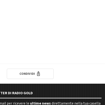
CONDIVIDI
TTER DI RADIO GOLD
email per ricevere le
ultime news
direttamente nella tua casella