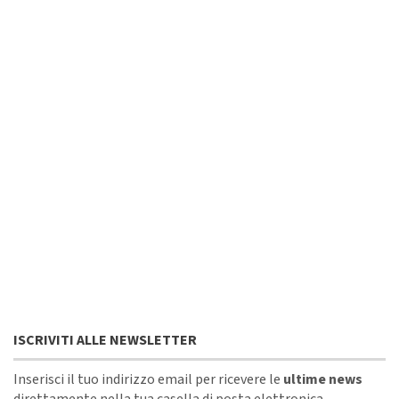
ISCRIVITI ALLE NEWSLETTER
Inserisci il tuo indirizzo email per ricevere le
ultime news
direttamente nella tua casella di posta elettronica.