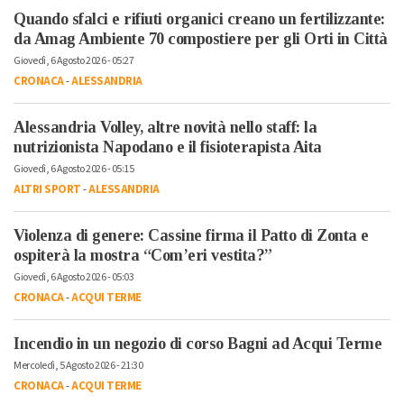
Quando sfalci e rifiuti organici creano un fertilizzante:
da Amag Ambiente 70 compostiere per gli Orti in Città
Giovedì, 6 Agosto 2026 - 05:27
CRONACA
-
ALESSANDRIA
Alessandria Volley, altre novità nello staff: la
nutrizionista Napodano e il fisioterapista Aita
Giovedì, 6 Agosto 2026 - 05:15
ALTRI SPORT
-
ALESSANDRIA
Violenza di genere: Cassine firma il Patto di Zonta e
ospiterà la mostra “Com’eri vestita?”
Giovedì, 6 Agosto 2026 - 05:03
CRONACA
-
ACQUI TERME
Incendio in un negozio di corso Bagni ad Acqui Terme
Mercoledì, 5 Agosto 2026 - 21:30
CRONACA
-
ACQUI TERME