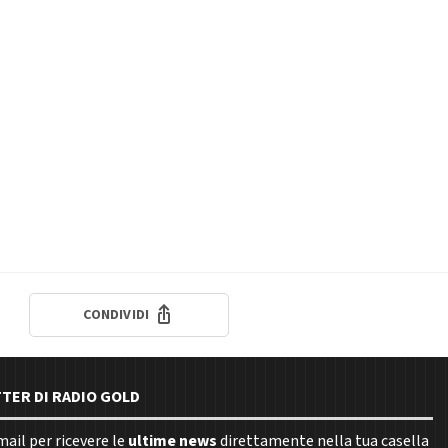
CONDIVIDI
TTER DI RADIO GOLD
email per ricevere le
ultime news
direttamente nella tua casella