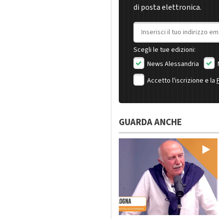
di posta elettronica.
Indirizzo email
Scegli le tue edizioni:
News Alessandria
Accetto l'iscrizione e la
GUARDA ANCHE