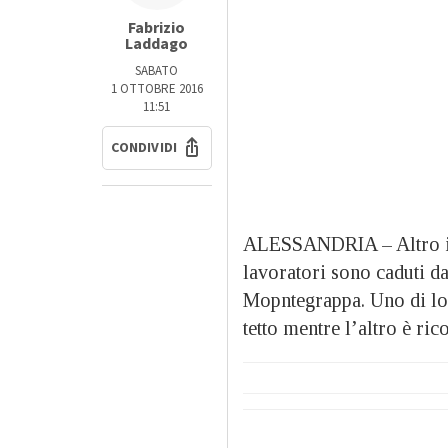
Fabrizio
Laddago
SABATO
1 OTTOBRE 2016
11:51
CONDIVIDI
ALESSANDRIA – Altro in
lavoratori sono caduti d
Mopntegrappa. Uno di lor
tetto mentre l’altro è ri