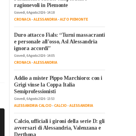
ragionevoli in Piemonte
Giovedì, 6 Agosto 2026 - 14:18
CRONACA
-
ALESSANDRIA
-
ALTO PIEMONTE
Duro attacco Fials: “Turni massacranti
e personale all’osso, Asl Alessandria
ignora accordi”
Giovedì, 6 Agosto 2026 - 14:05
CRONACA
-
ALESSANDRIA
Addio a mister Pippo Marchioro: con i
Grigi vinse la Coppa Italia
Semiprofessionisti
Giovedì, 6 Agosto 2026 - 13:53
ALESSANDRIA CALCIO
-
CALCIO
-
ALESSANDRIA
Calcio, ufficiali i gironi della serie D: gli
avversari di Alessandria, Valenzana e
Derthona