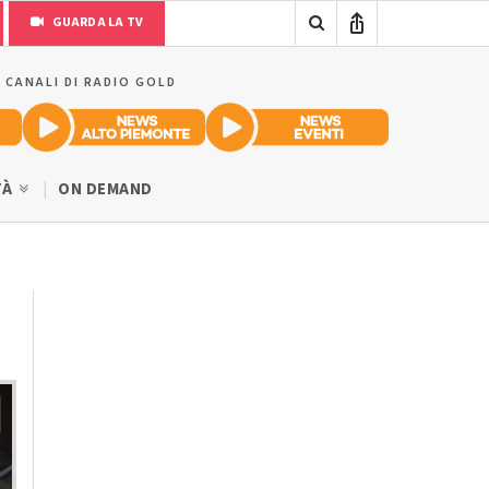
GUARDA LA TV
I CANALI DI RADIO GOLD
TÀ
ON DEMAND