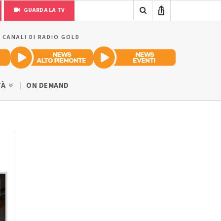
GUARDA LA TV
I CANALI DI RADIO GOLD
TÀ
ON DEMAND