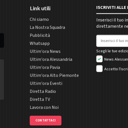
ISCRIVITI ALL
Link utili
Chi siamo
Inserisci il tuo 
direttamente nel
La Nostra Squadra
Pubblicità
Indirizzo email
Whatsapp
Ultim'ora News
Scegli le tue edizio
Ultim'ora Alessandria
News Alessan
Ultim'ora Pavia
Accetto l'iscr
Ultim'ora Alto Piemonte
Ultim'ora Eventi
Diretta Radio
Diretta TV
Lavora con Noi
CONTATTACI