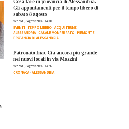
Cosa fare in provincia di Alessandria.
Gli appuntamenti per il tempo libero di
sabato 8 agosto
Venerdì, 7 Agosto 2026 - 14:30
EVENTI
-
TEMPO LIBERO
-
ACQUI TERME
-
ALESSANDRIA
-
CASALE MONFERRATO
-
PIEMONTE
-
PROVINCIA DI ALESSANDRIA
Venerdì, 20 Ottobre 2023 - 05:50
Attualità
Patronato Inac Cia ancora più grande
Il re del live stream
Sabato, 21 Ottobre 2023 - 05:40
nei nuovi locali in via Mazzini
Mr.Marra ad
Attualità
Venerdì, 7 Agosto 2026 - 14:26
Alessandria Film
Dall’Italia alla
CRONACA
-
ALESSANDRIA
Festival: “Ci sono
Catalogna per la lotta
ancora giovani
dei lavoratori: la storia
interessati al cinem
di Luigino Bruni
raccontata ne “Il
Passaggio”
a