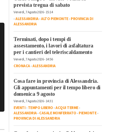
prevista tregua di sabato
Venerdì, 7 Agosto 2026 - 15:14
-
ALESSANDRIA
-
ALTO PIEMONTE
-
PROVINCIA DI
ALESSANDRIA
Terminati, dopo i tempi di
assestamento, i lavori di asfaltatura
per i cantieri del teleriscaldamento
Venerdì, 7 Agosto 2026 - 14:56
CRONACA
-
ALESSANDRIA
Cosa fare in provincia di Alessandria.
Gli appuntamenti per il tempo libero di
domenica 9 agosto
Venerdì, 7 Agosto 2026 - 14:31
EVENTI
-
TEMPO LIBERO
-
ACQUI TERME
-
ALESSANDRIA
-
CASALE MONFERRATO
-
PIEMONTE
-
PROVINCIA DI ALESSANDRIA