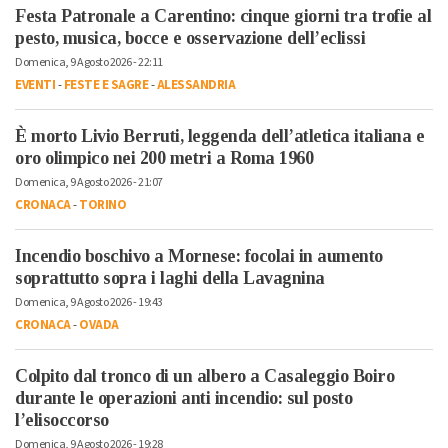
Festa Patronale a Carentino: cinque giorni tra trofie al
pesto, musica, bocce e osservazione dell’eclissi
Domenica, 9 Agosto 2026 - 22:11
EVENTI
-
FESTE E SAGRE
-
ALESSANDRIA
È morto Livio Berruti, leggenda dell’atletica italiana e
oro olimpico nei 200 metri a Roma 1960
Domenica, 9 Agosto 2026 - 21:07
CRONACA
-
TORINO
Incendio boschivo a Mornese: focolai in aumento
soprattutto sopra i laghi della Lavagnina
Domenica, 9 Agosto 2026 - 19:43
CRONACA
-
OVADA
Colpito dal tronco di un albero a Casaleggio Boiro
durante le operazioni anti incendio: sul posto
l’elisoccorso
Domenica, 9 Agosto 2026 - 19:28