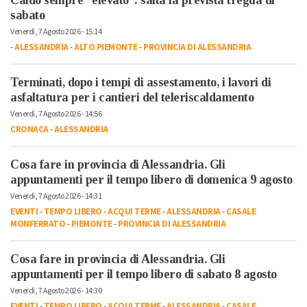
sabato
Venerdì, 7 Agosto 2026 - 15:14
-
ALESSANDRIA
-
ALTO PIEMONTE
-
PROVINCIA DI ALESSANDRIA
Terminati, dopo i tempi di assestamento, i lavori di
asfaltatura per i cantieri del teleriscaldamento
Venerdì, 7 Agosto 2026 - 14:56
CRONACA
-
ALESSANDRIA
Cosa fare in provincia di Alessandria. Gli
appuntamenti per il tempo libero di domenica 9 agosto
Venerdì, 7 Agosto 2026 - 14:31
EVENTI
-
TEMPO LIBERO
-
ACQUI TERME
-
ALESSANDRIA
-
CASALE
MONFERRATO
-
PIEMONTE
-
PROVINCIA DI ALESSANDRIA
Cosa fare in provincia di Alessandria. Gli
appuntamenti per il tempo libero di sabato 8 agosto
Venerdì, 7 Agosto 2026 - 14:30
EVENTI
-
TEMPO LIBERO
-
ACQUI TERME
-
ALESSANDRIA
-
CASALE