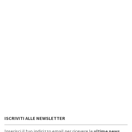
ISCRIVITI ALLE NEWSLETTER
Inserisci il tuo indirizzo email per ricevere le
ultime news