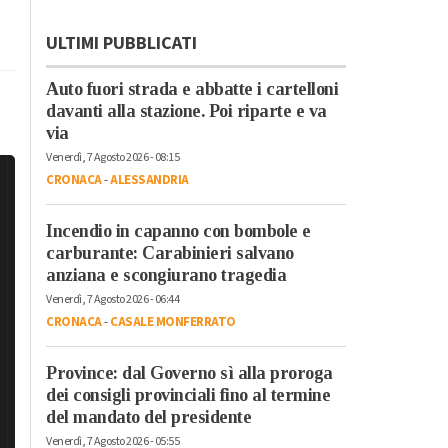
ULTIMI PUBBLICATI
Auto fuori strada e abbatte i cartelloni
davanti alla stazione. Poi riparte e va
via
Venerdì, 7 Agosto 2026 - 08:15
CRONACA
-
ALESSANDRIA
Incendio in capanno con bombole e
carburante: Carabinieri salvano
anziana e scongiurano tragedia
Venerdì, 7 Agosto 2026 - 06:44
CRONACA
-
CASALE MONFERRATO
Province: dal Governo sì alla proroga
dei consigli provinciali fino al termine
del mandato del presidente
Venerdì, 7 Agosto 2026 - 05:55