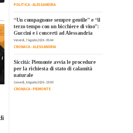
POLITICA
-
ALESSANDRIA
“Un compagnone sempre gentile” e “il
terzo tempo con un bicchiere di vino”:
Guccini e i concerti ad Alessandria
Venerdì, 7 Agosto 2026 - 05:44
CRONACA
-
ALESSANDRIA
Siccità: Piemonte avvia le procedure
per la richiesta di stato di calamità
naturale
Mercoledì, 25 Ottobre 2023 - 05:4
Attualità
Giovedì, 6 Agosto 2026 - 19:00
Un libro per i 140 a
CRONACA
-
PIEMONTE
Mercoledì, 25 Ottobre 2023 - 12:34
Cronaca
di Croce Rossa
Maxi sequestro di
Alessandria. Il
marijuana a Pietra
presidente Marco
di
Marazzi. Carabinieri
Bologna: “Dobbia
scoprono 400 piante
conoscere la nostra
che avrebbero fruttato