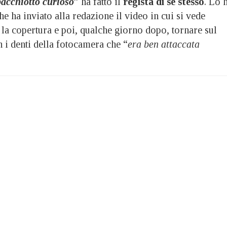
acchiotto curioso
” ha fatto il
regista di sé stesso
. Lo 
e ha inviato alla redazione il video in cui si vede
 la copertura e poi, qualche giorno dopo, tornare sul
 i denti della fotocamera che “
era ben attaccata