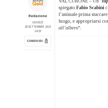
VAL CURONE – Un “
l
up
spiegato
Fabio Scabini
ch
l’animale prima staccare
Redazione
luogo, e appropriarsi con
GIOVEDÌ
28 SETTEMBRE 2023
all’albero
“.
14:20
CONDIVIDI