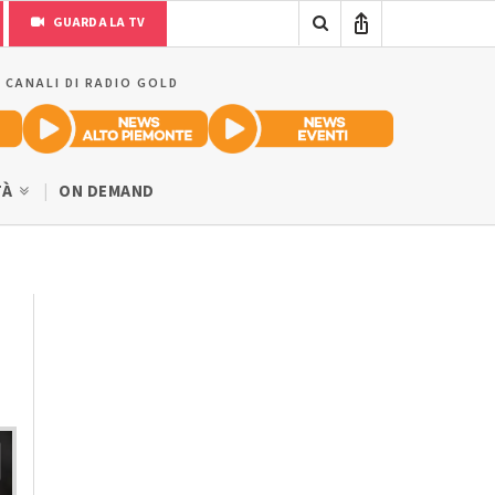
GUARDA LA TV
I CANALI DI RADIO GOLD
TÀ
ON DEMAND