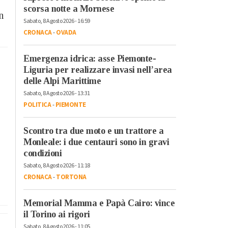
scorsa notte a Mornese
n
Sabato, 8 Agosto 2026 - 16:59
CRONACA
-
OVADA
Emergenza idrica: asse Piemonte-
Liguria per realizzare invasi nell’area
delle Alpi Marittime
Sabato, 8 Agosto 2026 - 13:31
POLITICA
-
PIEMONTE
Scontro tra due moto e un trattore a
Monleale: i due centauri sono in gravi
condizioni
Sabato, 8 Agosto 2026 - 11:18
CRONACA
-
TORTONA
Memorial Mamma e Papà Cairo: vince
il Torino ai rigori
Sabato, 8 Agosto 2026 - 11:05