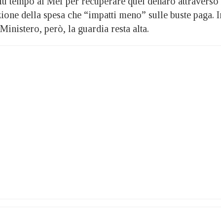
iù tempo al Mef per recuperare quel denaro attraverso
ione della spesa che “impatti meno” sulle buste paga. I
 Ministero, però, la guardia resta alta.