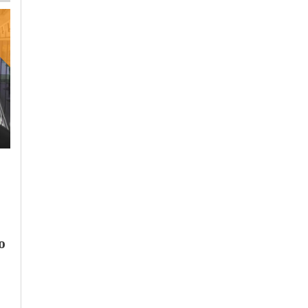
Venerdì, 13 Ottobre 2023 - 05:00
Lunedì, 16 Ottobre 2023 - 14:33
Politica
Politica
La Cisl lancia una
L’appello del Collegio
proposta di legge p
Costruttori Ance
la partecipazione de
Alessandria:
lavoratori a vita e
o
“Riutilizzare le
profitti delle impre
infrastrutture
idrauliche antiche”