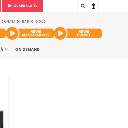
GUARDA LA TV
I CANALI DI RADIO GOLD
TÀ
ON DEMAND