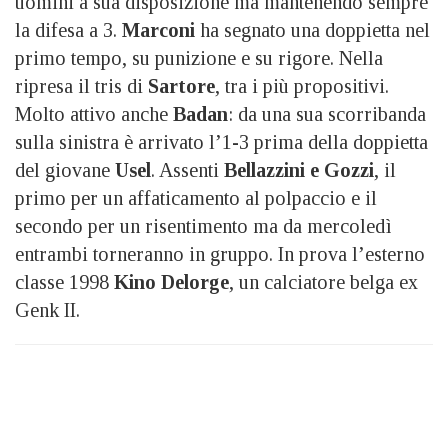
uomini a sua disposizione ma mantenendo sempre
la difesa a 3.
Marconi
ha segnato una doppietta nel
primo tempo, su punizione e su rigore. Nella
ripresa il tris di
Sartore
, tra i più propositivi.
Molto attivo anche
Badan
: da una sua scorribanda
sulla sinistra è arrivato l’1-3 prima della doppietta
del giovane
Usel
. Assenti
Bellazzini e Gozzi
, il
primo per un affaticamento al polpaccio e il
secondo per un risentimento ma da mercoledì
entrambi torneranno in gruppo. In prova l’esterno
classe 1998
Kino Delorge
, un calciatore belga ex
Genk II.