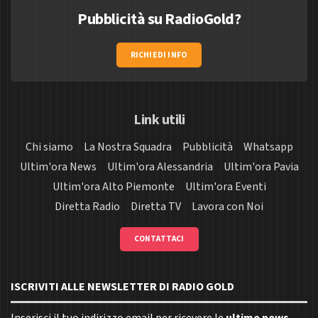
Pubblicità su RadioGold?
RICHIEDI INFO
Link utili
Chi siamo
La Nostra Squadra
Pubblicità
Whatsapp
Ultim'ora News
Ultim'ora Alessandria
Ultim'ora Pavia
Ultim'ora Alto Piemonte
Ultim'ora Eventi
Diretta Radio
Diretta TV
Lavora con Noi
CONTATTACI
ISCRIVITI ALLE NEWSLETTER DI RADIO GOLD
Inserisci il tuo indirizzo email per ricevere le
ultime news