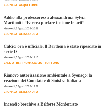
CRONACA
-
ACQUI TERME
Addio alla professoressa alessandrina Sylvia
Martinotti: “Faceva parlare insieme le arti”
Mercoledì, 5 Agosto 2026 - 20:58
CRONACA
-
ALESSANDRIA
Calcio: ora è ufficiale. Il Derthona è stato ripescato in
serie D
Mercoledì, 5 Agosto 2026 - 19:13
CALCIO
-
DERTHONA CALCIO
-
TORTONA
Rinnovo autorizzazione ambientale a Syensqo: la
reazione dei Comitati e di Sinistra Italiana
Mercoledì, 5 Agosto 2026 - 18:59
CRONACA
-
ALESSANDRIA
Incendio boschivo a Belforte Monferrato