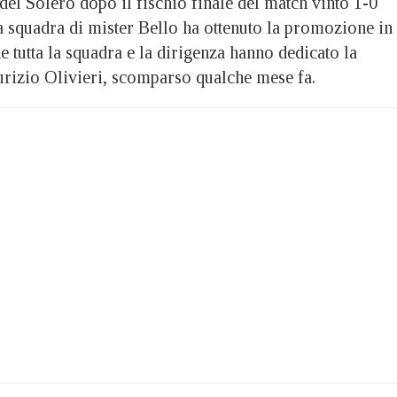
 Solero dopo il fischio finale del match vinto 1-0
a squadra di mister Bello ha ottenuto la promozione in
e tutta la squadra e la dirigenza hanno dedicato la
aurizio Olivieri, scomparso qualche mese fa.