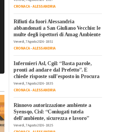
CRONACA
-
ALESSANDRIA
Rifiuti da fuori Alessandria
abbandonati a San Giuliano Vecchio: le
multe degli ispettori di Amag Ambiente
Venerdì, 7 Agosto 2026 - 18:51
CRONACA
-
ALESSANDRIA
Infermieri Asl, Cgil: “Basta parole,
pronti ad andare dal Prefetto”. E
chiede risposte sull’esposto in Procura
Venerdì, 7 Agosto 2026 - 18:35
CRONACA
-
ALESSANDRIA
Rinnovo autorizzazione ambiente a
Syensqo, Cisl: “Coniugati tutela
dell’ambiente, sicurezza e lavoro”
Venerdì, 7 Agosto 2026 - 18:25
CRONACA
-
ALESSANDRIA