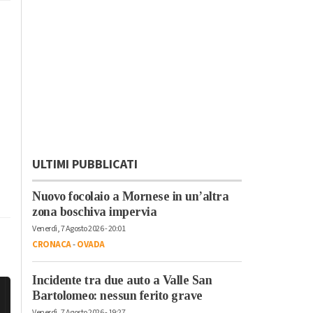
ULTIMI PUBBLICATI
Nuovo focolaio a Mornese in un’altra
zona boschiva impervia
Venerdì, 7 Agosto 2026 - 20:01
CRONACA
-
OVADA
Incidente tra due auto a Valle San
Bartolomeo: nessun ferito grave
Venerdì, 7 Agosto 2026 - 19:27