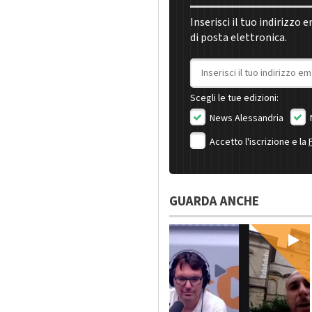
Inserisci il tuo indirizzo 
di posta elettronica.
Indirizzo email
Scegli le tue edizioni:
News Alessandria
Accetto l'iscrizione e la
GUARDA ANCHE