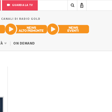
GUARDA LA TV
I CANALI DI RADIO GOLD
TÀ
ON DEMAND