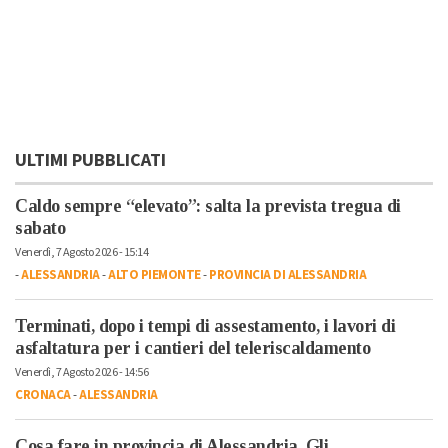
ULTIMI PUBBLICATI
Caldo sempre “elevato”: salta la prevista tregua di
sabato
Venerdì, 7 Agosto 2026 - 15:14
-
ALESSANDRIA
-
ALTO PIEMONTE
-
PROVINCIA DI ALESSANDRIA
Terminati, dopo i tempi di assestamento, i lavori di
asfaltatura per i cantieri del teleriscaldamento
Venerdì, 7 Agosto 2026 - 14:56
CRONACA
-
ALESSANDRIA
Cosa fare in provincia di Alessandria. Gli