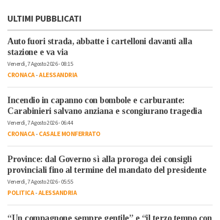
ULTIMI PUBBLICATI
Auto fuori strada, abbatte i cartelloni davanti alla
stazione e va via
Venerdì, 7 Agosto 2026 - 08:15
CRONACA
-
ALESSANDRIA
Incendio in capanno con bombole e carburante:
Carabinieri salvano anziana e scongiurano tragedia
Venerdì, 7 Agosto 2026 - 06:44
CRONACA
-
CASALE MONFERRATO
Province: dal Governo sì alla proroga dei consigli
provinciali fino al termine del mandato del presidente
Venerdì, 7 Agosto 2026 - 05:55
POLITICA
-
ALESSANDRIA
“Un compagnone sempre gentile” e “il terzo tempo con