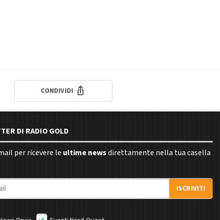
CONDIVIDI
TTER DI RADIO GOLD
email per ricevere le
ultime news
direttamente nella tua casella
ISCRIVITI