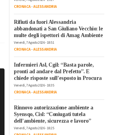
CRONACA
-
ALESSANDRIA
Rifiuti da fuori Alessandria
abbandonati a San Giuliano Vecchio: le
multe degli ispettori di Amag Ambiente
Venerdì, 7 Agosto 2026 - 18:51
CRONACA
-
ALESSANDRIA
Infermieri Asl, Cgil: “Basta parole,
pronti ad andare dal Prefetto”. E
chiede risposte sull’esposto in Procura
Venerdì, 7 Agosto 2026 - 18:35
CRONACA
-
ALESSANDRIA
Rinnovo autorizzazione ambiente a
Syensqo, Cisl: “Coniugati tutela
dell’ambiente, sicurezza e lavoro”
Venerdì, 7 Agosto 2026 - 18:25
CRONACA
-
ALESSANDRIA