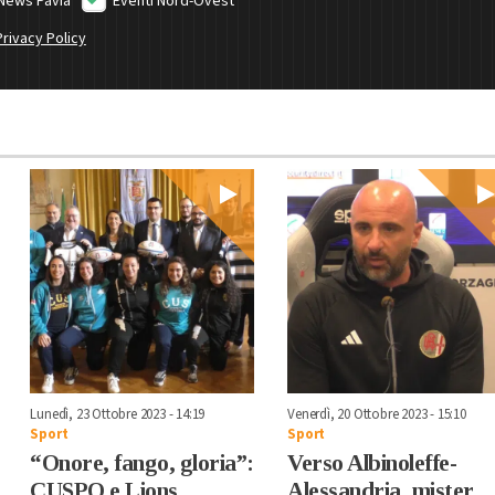
News Pavia
Eventi Nord-Ovest
Privacy Policy
Lunedì, 23 Ottobre 2023 - 14:19
Venerdì, 20 Ottobre 2023 - 15:10
Sport
Sport
“Onore, fango, gloria”:
Verso Albinoleffe-
CUSPO e Lions
Alessandria, mister