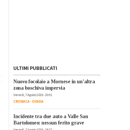
ULTIMI PUBBLICATI
Nuovo focolaio a Mornese in un’altra
zona boschiva impervia
Venerdì, 7 Agosto 2026 - 20:01
CRONACA
-
OVADA
Incidente tra due auto a Valle San
Bartolomeo: nessun ferito grave
Venerdì, 7 Agosto 2026 - 19:27