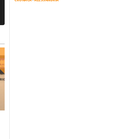
Venerdì, 20 Ottobre 2023 - 13:11
Giovedì, 19 Ottobre 2023 - 05:10
Sport
Sport
Alessandria Calcio,
Aerobica, oro in
presidente Benedetto:
Coppa del Mondo p